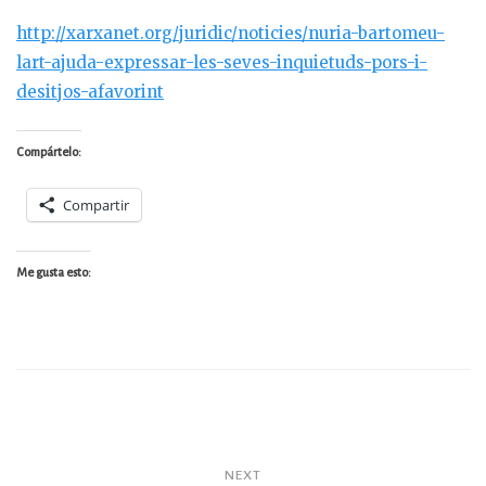
http://xarxanet.org/juridic/noticies/nuria-bartomeu-
lart-ajuda-expressar-les-seves-inquietuds-pors-i-
desitjos-afavorint
Compártelo:
Compartir
Me gusta esto:
Navegación
NEXT