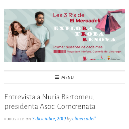
Skip
to
content
El Mercadell, mercat
MENU
mensual de segona mà.
Entrevista a Nuria Bartomeu,
presidenta Asoc. Corncrenata
3 diciembre, 2019
by
elmercadell
PUBLISHED ON