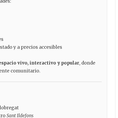
ades:
es
ado y a precios accesibles
espacio vivo, interactivo y popular
, donde
iente comunitario.
Llobregat
tro
Sant Ildefons