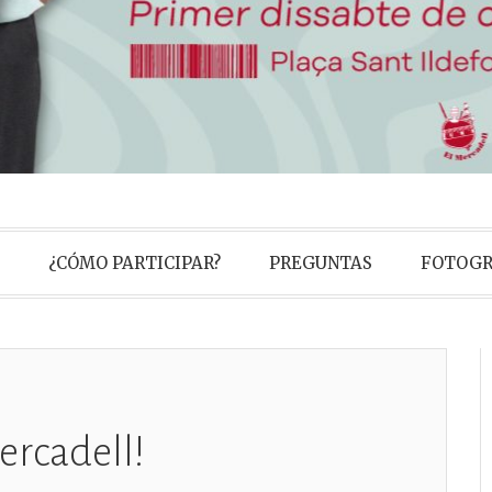
ll, mercat men
¿CÓMO PARTICIPAR?
PREGUNTAS
FOTOGR
mà.
ro que opta por el Second Hand
ercadell!